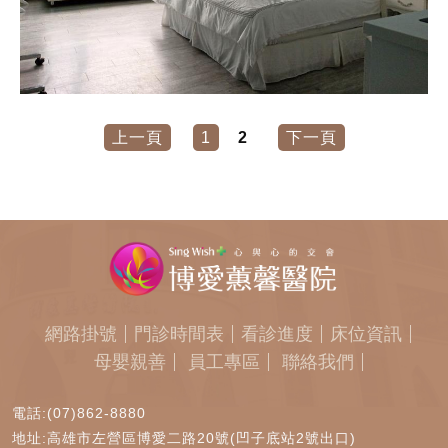
上一頁
1
2
下一頁
網路掛號
門診時間表
看診進度
床位資訊
母嬰親善
員工專區
聯絡我們
電話:(07)862-8880
地址:高雄市左營區博愛二路20號(凹子底站2號出口)