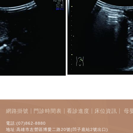
網路掛號
門診時間表
看診進度
床位資訊
母
電話:(07)862-8880
地址:高雄市左營區博愛二路20號(凹子底站2號出口)