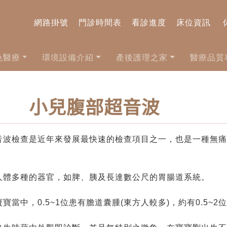
網路掛號
門診時間表
看診進度
床位資訊
色醫療
環境設備介紹
產後護理之家
醫療品質
小兒腹部超音波
音波檢查是近年來發展最快速的檢查項目之一，也是一種無痛
人體多種的器官，如脾、胰及長達數公尺的胃腸道系統。
，0.5~1位患有膽道囊腫(東方人較多)，約有0.5~2位(0