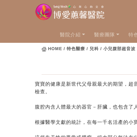
醫院介紹
醫療團隊
特
HOME
/ 特色醫療 / 兒科 / 小兒腹部超音波
寶寶的健康是新世代父母親最大的期望，超
檢查。
腹腔內含人體最大的器官－肝臟，也包含了
根據醫學文獻的統計，在每一千名活產的小寶寶當中