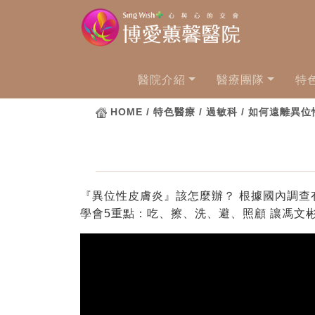
醫院介紹
醫療團隊
特
HOME
/ 特色醫療 / 過敏科 / 如何遠離異
『異位性皮膚炎』該怎麼辦？ 根據國內調查有
學會5重點：吃、擦、洗、避、照顧 讓馮文