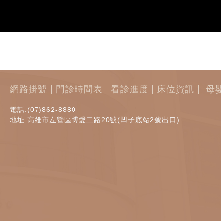
網路掛號
門診時間表
看診進度
床位資訊
母
電話:(07)862-8880
地址:高雄市左營區博愛二路20號(凹子底站2號出口)