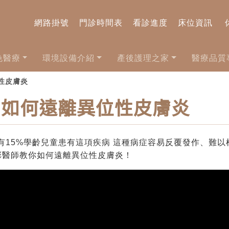
網路掛號
門診時間表
看診進度
床位資訊
色醫療
環境設備介紹
產後護理之家
醫療品質
位性皮膚炎
如何遠離異位性皮膚炎
15%學齡兒童患有這項疾病 這種病症容易反覆發作、難以根治
彬醫師教你如何遠離異位性皮膚炎！