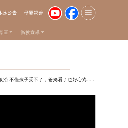
休診公告
母嬰親善
專區
衛教宣導
 不僅孩子受不了，爸媽看了也好心疼.....