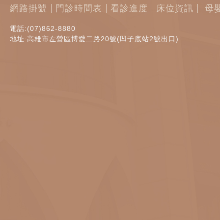
網路掛號
門診時間表
看診進度
床位資訊
母
電話:(07)862-8880
地址:高雄市左營區博愛二路20號(凹子底站2號出口)