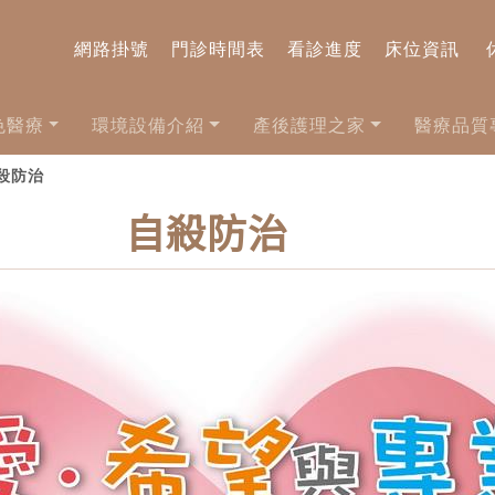
網路掛號
門診時間表
看診進度
床位資訊
色醫療
環境設備介紹
產後護理之家
醫療品質
自殺防治
自殺防治