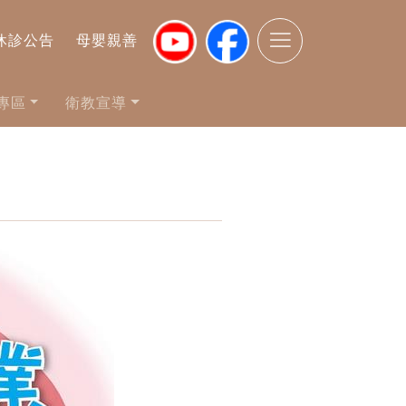
休診公告
母嬰親善
專區
衛教宣導