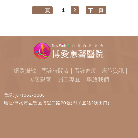
上一頁
1
2
下一頁
網路掛號
門診時間表
看診進度
床位資訊
母嬰親善
員工專區
聯絡我們
電話:(07)862-8880
地址:高雄市左營區博愛二路20號(凹子底站2號出口)