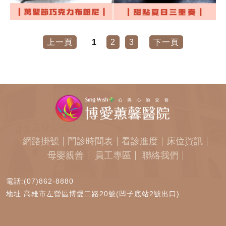
上一頁
1
2
3
下一頁
網路掛號
門診時間表
看診進度
床位資訊
母嬰親善
員工專區
聯絡我們
電話:(07)862-8880
地址:高雄市左營區博愛二路20號(凹子底站2號出口)