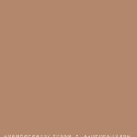
※醫療機構網際網路資訊管理辦法聲明：禁止任何網際網路服務業者轉錄