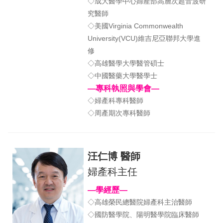
◇成大醫學中心婦產部高層次超音波研
究醫師
◇美國Virginia Commonwealth
University(VCU)維吉尼亞聯邦大學進
修
◇高雄醫學大學醫管碩士
◇中國醫藥大學醫學士
—專科執照與學會—
◇婦產科專科醫師
◇周產期次專科醫師
汪仁博 醫師
婦產科主任
—學經歷—
◇高雄榮民總醫院婦產科主治醫師
◇國防醫學院、陽明醫學院臨床醫師