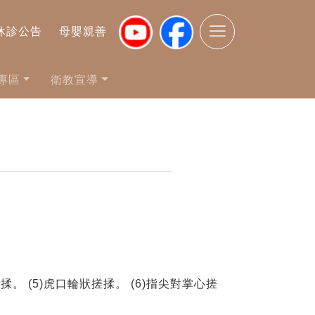
休診公告
母嬰親善
專區
衛教宣導
揉。 (5)虎口輪狀搓揉。 (6)指尖對掌心搓