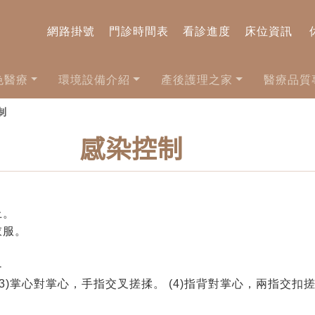
網路掛號
門診時間表
看診進度
床位資訊
色醫療
環境設備介紹
產後護理之家
醫療品質
制
感染控制
上。
衣服。
-
 (3)掌心對掌心，手指交叉搓揉。 (4)指背對掌心，兩指交扣搓