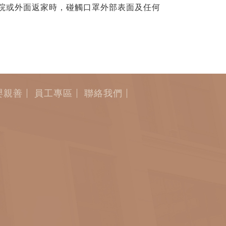
院或外面返家時，碰觸口罩外部表面及任何
嬰親善
員工專區
聯絡我們