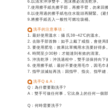
6.以清水沖淨雙手，泡沫務必清洗乾淨。
7.使用擦手紙先擦手部，再擦手臂，勿來回
8.以使用過的擦手紙包住水龍頭再關緊。(避
9.將擦手紙丟入一般性可燃垃圾桶。
洗手的注意事項：
1. 最好使用溫水：攝 氏38~42℃的溫水。
2. 去除手部首飾：如手上戴了戒指，會使
3. 要使用肥皂：效果比單獨用水洗要好得多
4. 時間至少30秒：才能達到有效的清潔。
5. 沖洗乾淨：沖洗過程中，雙手須保持向
6. 使用擦手紙：最好不要使用毛巾，因毛
7. 指甲須減短再洗：因指甲、指尖、指甲
洗手Q & A：
Q：為什麼要勤洗手?
A：雙手可做任何事，它比身上的任何一個
Q：何時需要洗手?