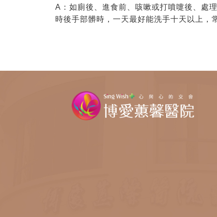
A：如廁後、進食前、咳嗽或打噴嚏後、處
時後手部髒時，一天最好能洗手十天以上，