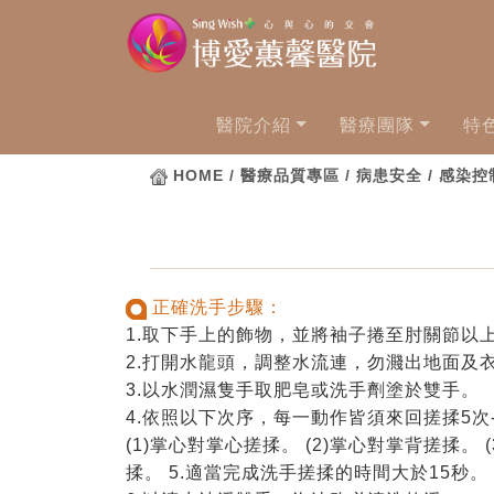
醫院介紹
醫療團隊
特
HOME
/ 醫療品質專區 / 病患安全 / 感染控
正確洗手步驟：
1.取下手上的飾物，並將袖子捲至肘關節以
2.打開水龍頭，調整水流連，勿濺出地面及
3.以水潤濕隻手取肥皂或洗手劑塗於雙手。
4.依照以下次序，每一動作皆須來回搓揉5次
(1)掌心對掌心搓揉。 (2)掌心對掌背搓揉。
揉。 5.適當完成洗手搓揉的時間大於15秒。