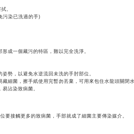
擦拭。
免污染已洗過的手)
局部形成一個藏污的特區，難以完全洗淨。
。
下的姿勢，以避免水逆流回未洗的手肘部位。
巾易藏細菌，擦手紙使用完暫勿丟棄，可用來包住水龍頭關閉
縫，易沾染致病菌。
部位要接觸更多的致病菌，手部就成了細菌主要傳染媒介。