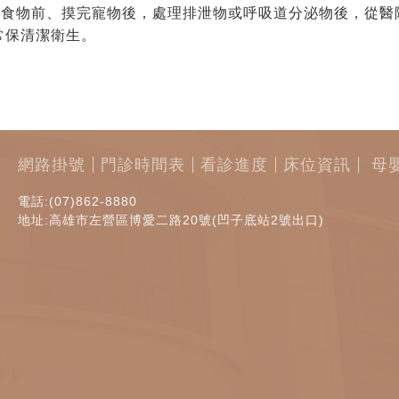
理食物前、摸完寵物後，處理排泄物或呼吸道分泌物後，從醫
常保清潔衛生。
網路掛號
門診時間表
看診進度
床位資訊
母
電話:(07)862-8880
地址:高雄市左營區博愛二路20號(凹子底站2號出口)