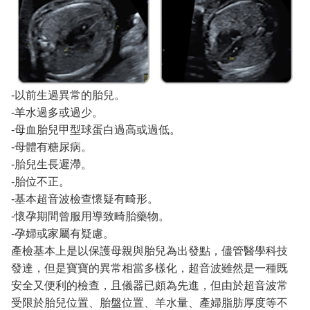
-以前生過異常的胎兒。
-羊水過多或過少。
-母血胎兒甲型球蛋白過高或過低。
-母體有糖尿病。
-胎兒生長遲滯。
-胎位不正。
-基本超音波檢查懷疑有畸形。
-懷孕期間曾服用導致畸胎藥物。
-孕婦或家屬有疑慮。
產檢基本上是以保護母親與胎兒為出發點，儘管醫學科技
發達，但是寶寶的異常相當多樣化，超音波雖然是一種既
安全又便利的檢查，且儀器已頗為先進，但由於超音波常
受限於胎兒位置、胎盤位置、羊水量、產婦脂肪厚度等不