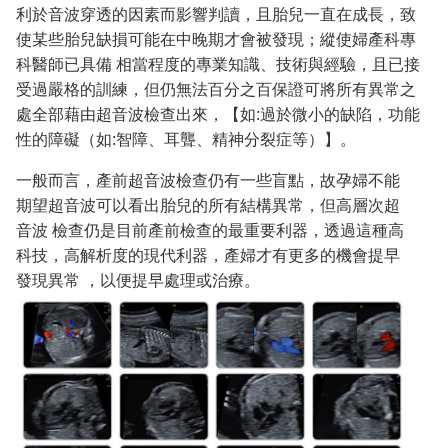
利於音波穿透的因素而影響判讀，且胎兒一直在成長，致
使某些胎兒缺損可能在中晚期才會被發現；縱使婦產科專
科醫師已具備 相當程度的專業知識、技術與經驗，且已接
受過嚴格的訓練，但仍無法百分之百保證可將所有異常之
處全部藉由超音波檢查出來，【如:過於微小的缺陷，功能
性的障礙（如:智障、耳聾、精神分裂症等）】。
一般而言，產前超音波檢查仍有一些盲點，故孕婦不能
期望超音波可以看出胎兒的所有結構異常，但高層次超
音波 檢查仍是目前產前檢查的最重要利器，透過這種高
科技，高解析度的現代利器，產婦才有更多的機會提早
發現異常 ，以便提早處理或治療。