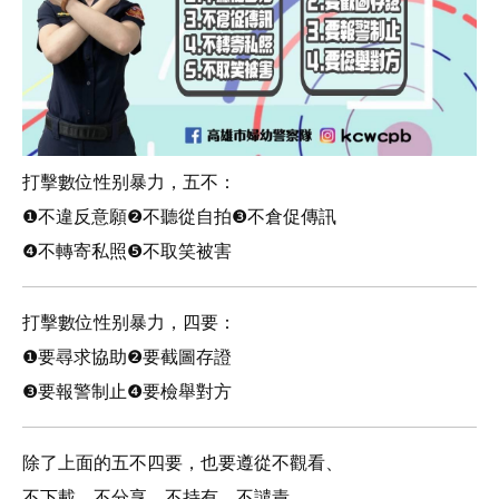
打擊數位性别暴力，五不：
❶不違反意願❷不聽從自拍❸不倉促傳訊
❹不轉寄私照❺不取笑被害
打擊數位性别暴力，四要：
❶要尋求協助❷要截圖存證
❸要報警制止❹要檢舉對方
除了上面的五不四要，也要遵從不觀看、
不下載、不分享、不持有、不譴責，