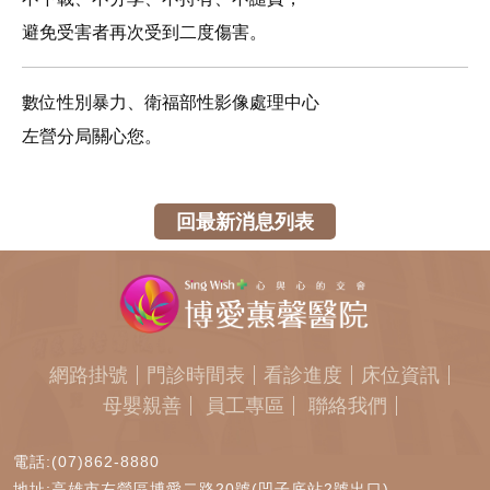
避免受害者再次受到二度傷害。
數位性別暴力、衛福部性影像處理中心
左營分局關心您。
回最新消息列表
網路掛號
門診時間表
看診進度
床位資訊
母嬰親善
員工專區
聯絡我們
電話:(07)862-8880
地址:高雄市左營區博愛二路20號(凹子底站2號出口)