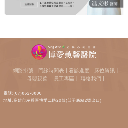
網路掛號
門診時間表
看診進度
床位資訊
母嬰親善
員工專區
聯絡我們
電話:(07)862-8880
地址:高雄市左營區博愛二路20號(凹子底站2號出口)